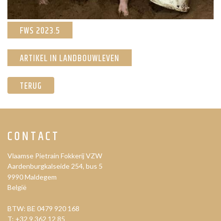
FWS 2023.5
ARTIKEL IN LANDBOUWLEVEN
TERUG
CONTACT
Vlaamse Pietrain Fokkerij VZW
Aardenburgkalseide 254, bus 5
9990
Maldegem
België
BTW: BE 0479 920 168
T:
+32 9 362 12 85