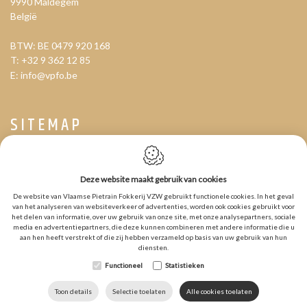
9990
Maldegem
België
BTW: BE 0479 920 168
T:
+32 9 362 12 85
E:
info@vpfo.be
SITEMAP
Home
Over VPF
Deze website maakt gebruik van cookies
KI-centra
Agenda
De website van Vlaamse Pietrain Fokkerij VZW gebruikt functionele cookies. In het geval
van het analyseren van websiteverkeer of advertenties, worden ook cookies gebruikt voor
Contact
het delen van informatie, over uw gebruik van onze site, met onze analysepartners, sociale
Over ons
media en advertentiepartners, die deze kunnen combineren met andere informatie die u
aan hen heeft verstrekt of die zij hebben verzameld op basis van uw gebruik van hun
Nieuws
diensten.
Berenlijsten
Functioneel
Statistieken
Selectiemesterijwerking
Projecten
Toon details
Selectie toelaten
Alle cookies toelaten
Nuttige Info