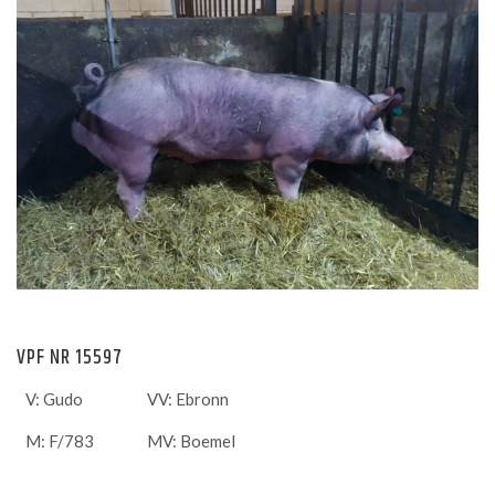
VPF NR 15597
V: Gudo
VV: Ebronn
M: F/783
MV: Boemel