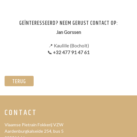
GEÏNTERESSEERD? NEEM GERUST CONTACT OP:
Jan Gorssen
📍 Kaulille (Bocholt)
📞 +32 477 91 47 61
TERUG
CONTACT
Vlaamse Pietrain Fokkerij VZW
Aardenburgkalseide 254, bus 5